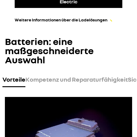
Electric
Weitere Informationen über die Ladelösungen
Batterien: eine
maßgeschneiderte
Auswahl
Vorteile
Kompetenz und Reparaturfähigkeit
Sic