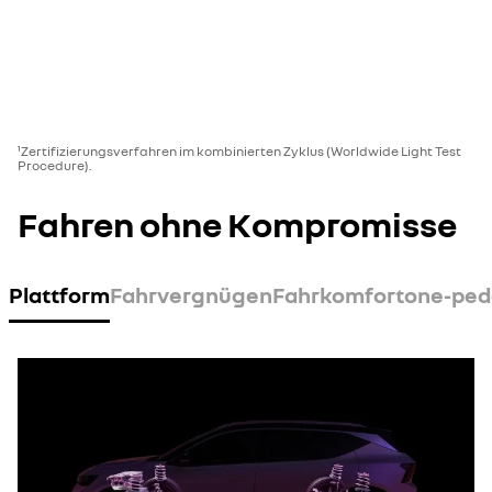
¹Zertifizierungsverfahren im kombinierten Zyklus (Worldwide Light Test
Procedure).
Fahren ohne Kompromisse
Plattform
Fahrvergnügen
Fahrkomfort
one-ped