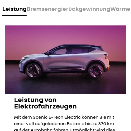
Leistung
Bremsenergierückgewinnung
Wärme
Leistung von
Elektrofahrzeugen
Mit dem Scenic E-Tech Electric können Sie mit
einer voll aufgeladenen Batterie bis zu 370 km
auf der Autobahn fahren. Ermöglicht wird dies