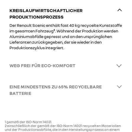
KREISLAUFWIRTSCHAFTLICHER
PRODUKTIONSPROZESS
Der Renault Scenic enthält fast 40 kg recycelte Kunststoffe
im gesamten Fahrzeug⁵. Während der Produktion werden
Aluminiumabfälle gepresst und an den ursprünglichen
Lieferanten zurückgegeben, der sie wieder in den
Produktionszyklus integriert.
WEG FREI FÜR ECO-KOMFORT
EINE MINDESTENS ZU 65% RECYCELBARE
BATTERIE
1 gemäß der ISO-Norm 14021.
2 einschließlich der gemäß der ISO-Norm 14021 recycelten Materialien
und der Produktionsabfälle, die in den Herstellungsprozess an einem