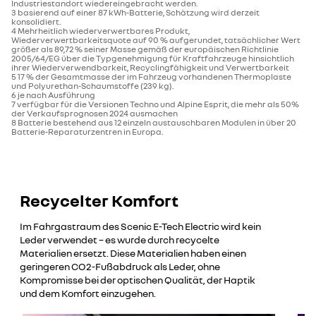
Industriestandort wiedereingebracht werden.
3 basierend auf einer 87 kWh-Batterie, Schätzung wird derzeit
konsolidiert.
4 Mehrheitlich wiederverwertbares Produkt,
Wiederverwertbarkeitsquote auf 90 % aufgerundet, tatsächlicher Wert
größer als 89,72 % seiner Masse gemäß der europäischen Richtlinie
2005/64/EG über die Typgenehmigung für Kraftfahrzeuge hinsichtlich
ihrer Wiederverwendbarkeit, Recyclingfähigkeit und Verwertbarkeit
5 17 % der Gesamtmasse der im Fahrzeug vorhandenen Thermoplaste
und Polyurethan-Schaumstoffe (239 kg).
6 je nach Ausführung
7 verfügbar für die Versionen Techno und Alpine Esprit, die mehr als 50%
der Verkaufsprognosen 2024 ausmachen
8 Batterie bestehend aus 12 einzeln austauschbaren Modulen in über 20
Batterie-Reparaturzentren in Europa.
Recycelter Komfort
Im Fahrgastraum des Scenic E-Tech Electric wird kein
Leder verwendet – es wurde durch recycelte
Materialien ersetzt. Diese Materialien haben einen
geringeren CO2-Fußabdruck als Leder, ohne
Kompromisse bei der optischen Qualität, der Haptik
und dem Komfort einzugehen.