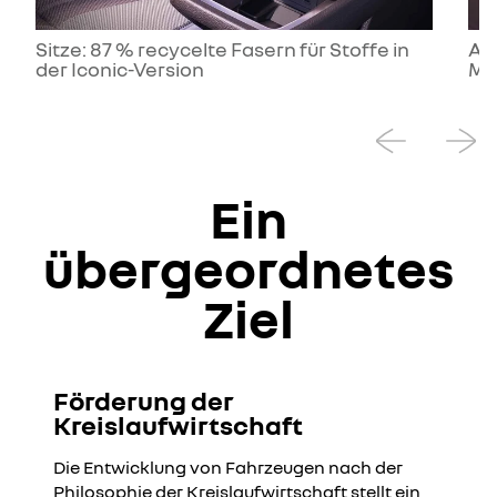
Sitze: 87 % recycelte Fasern für Stoffe in
Ar
der Iconic-Version
Ma
Ein
übergeordnetes
Ziel
Förderung der
Youtube ist deaktiviert. Um das Video ansehen zu können,
Kreislaufwirtschaft
erlauben Sie Social
alle ablehnen
Die Entwicklung von Fahrzeugen nach der
Philosophie der Kreislaufwirtschaft stellt ein