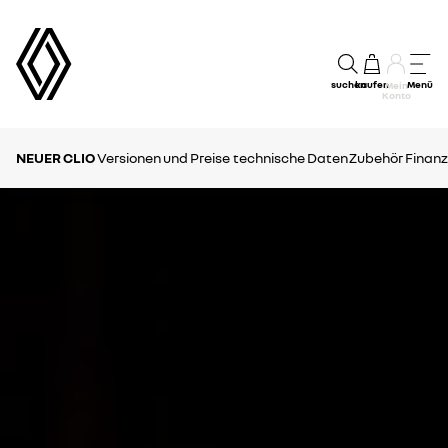
suchen
kaufen
Menü
Mein
Konto
NEUER CLIO
Versionen und Preise
technische Daten
Zubehör
Finanz