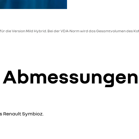
für die Version Mild Hybrid. Bei der VDA-Norm wird das Gesamtvolumen des K
d Abmessungen
s Renault Symbioz.