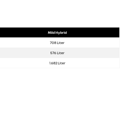
Mild Hybrid
708 Liter
576 Liter
1.682 Liter