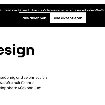
tube ist deaktiviert. Um das Video ansehen zu können, erlauben Sie So
alle ablehnen
alle akzeptieren
esign
eräumig und zeichnet sich
niefreiheit für Ihre
mklappbare Rückbank. Im