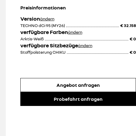
Preisinformationen
che
Version
ändern
TECHNO dCi 95 (MY26)
€ 32.158
verfügbare Farben
ändern
Arktis-Weiß
€ 0
verfügbare Sitzbezüge
ändern
Stoffpolsterung CHIKU
€ 0
Angebot anfragen
Probefahrt anfragen