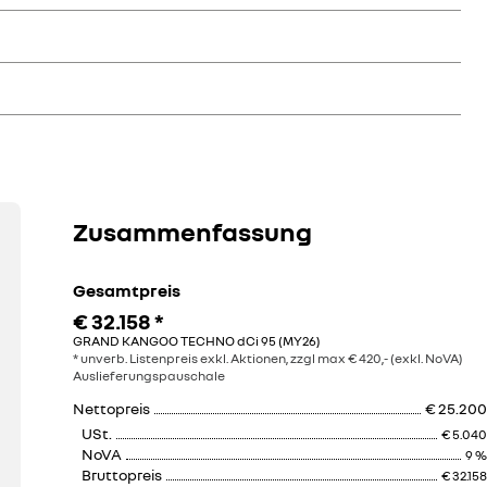
llverkleidung
Zusammenfassung
€ 73
Gesamtpreis
€ 32.158
*
GRAND KANGOO TECHNO dCi 95 (MY26)
* unverb. Listenpreis exkl. Aktionen, zzgl max € 420,- (exkl. NoVA)
Auslieferungspauschale
Nettopreis
€ 25.200
USt.
€ 5.040
NoVA
9 %
Bruttopreis
€ 32.158