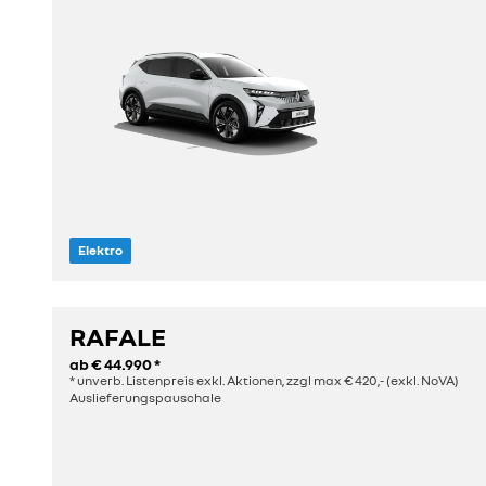
Elektro
Sitze
Länge
5
4,47 m
RAFALE
ab
€ 44.990
*
entdecken
* unverb. Listenpreis exkl. Aktionen, zzgl max € 420,- (exkl. NoVA)
Auslieferungspauschale
konfigurieren