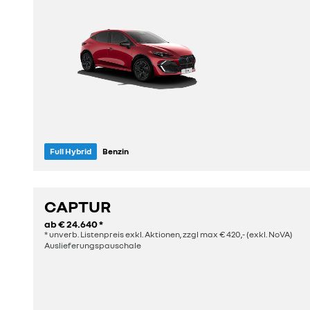
Full Hybrid
Benzin
Sitze
Länge
5
4,12 m
CAPTUR
ab
€ 24.640
*
entdecken
* unverb. Listenpreis exkl. Aktionen, zzgl max € 420,- (exkl. NoVA)
Auslieferungspauschale
konfigurieren