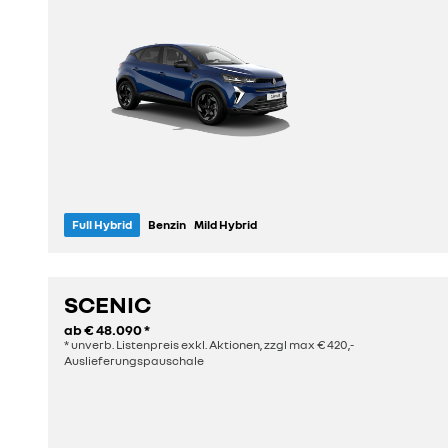
Full Hybrid
Benzin
Mild Hybrid
Sitze
Länge
5
4,24 m
SCENIC
ab
€ 48.090
*
entdecken
* unverb. Listenpreis exkl. Aktionen, zzgl max € 420,-
Auslieferungspauschale
konfigurieren