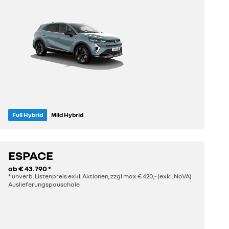
Full Hybrid
Mild Hybrid
Sitze
Länge
5
4,41 m
ESPACE
ab
€ 43.790
*
entdecken
* unverb. Listenpreis exkl. Aktionen, zzgl max € 420,- (exkl. NoVA)
Auslieferungspauschale
konfigurieren