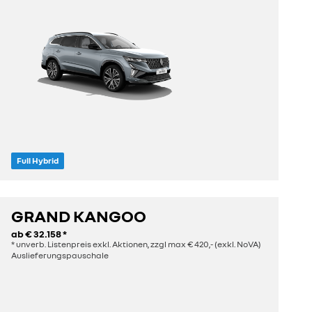
Full Hybrid
Sitze
Länge
5 oder 7
4,72 m
GRAND KANGOO
ab
€ 32.158
*
entdecken
* unverb. Listenpreis exkl. Aktionen, zzgl max € 420,- (exkl. NoVA)
Auslieferungspauschale
konfigurieren