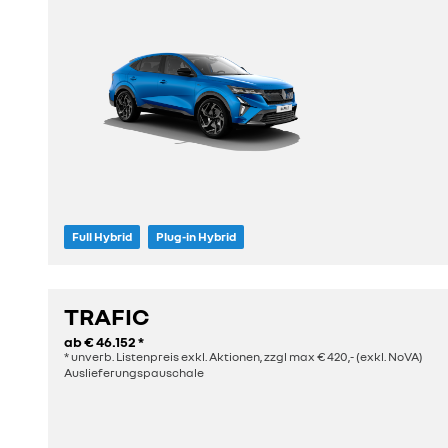
Full Hybrid
Plug-in Hybrid
Sitze
Länge
5
4,71 m
TRAFIC
ab
€ 46.152
*
entdecken
* unverb. Listenpreis exkl. Aktionen, zzgl max € 420,- (exkl. NoVA)
Auslieferungspauschale
konfigurieren