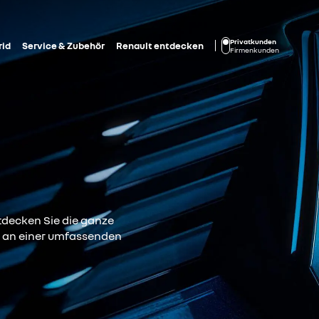
Privatkunden
rid
Service & Zubehör
Renault entdecken
Firmenkunden
Entdecken Sie die ganze
h an einer umfassenden