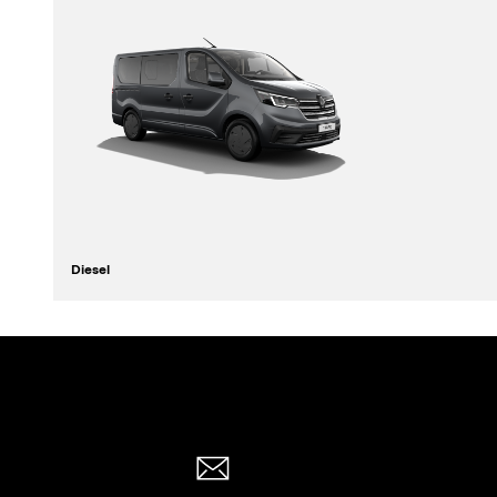
Diesel
Sitze
Länge
5 bis 9
5,08 m
entdecken
konfigurieren