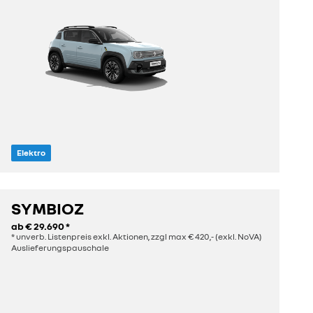
Elektro
Sitze
Länge
5
4,14 m
SYMBIOZ
ab
€ 29.690
*
entdecken
* unverb. Listenpreis exkl. Aktionen, zzgl max € 420,- (exkl. NoVA)
Auslieferungspauschale
konfigurieren