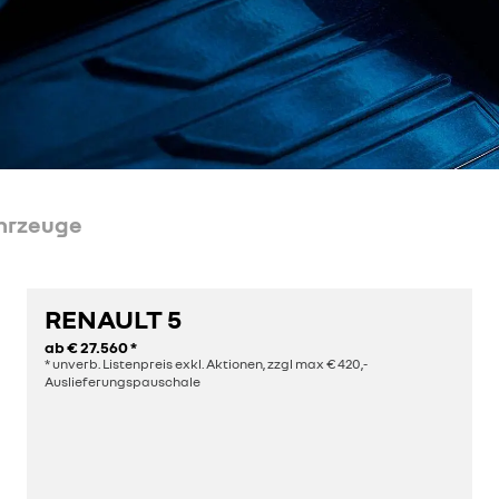
hrzeuge
RENAULT 5
ab
€ 27.560
*
* unverb. Listenpreis exkl. Aktionen, zzgl max € 420,-
Auslieferungspauschale