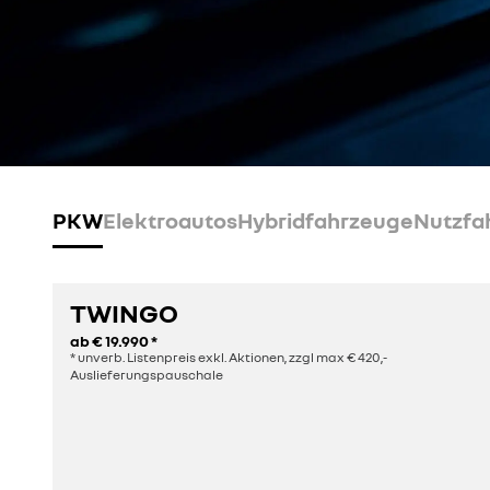
PKW
Elektroautos
Hybridfahrzeuge
Nutzfa
TWINGO
ab
€ 19.990
*
* unverb. Listenpreis exkl. Aktionen, zzgl max € 420,-
Auslieferungspauschale