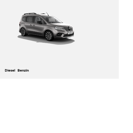
Diesel
Benzin
Sitze
Länge
5
4,49 m
entdecken
konfigurieren