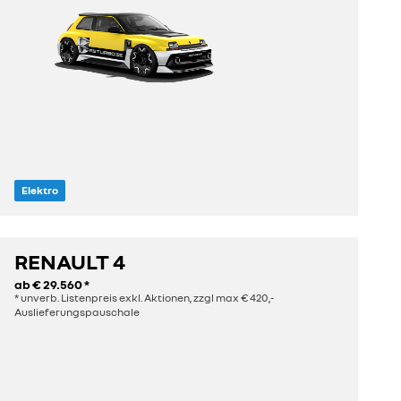
Elektro
RENAULT 4
entdecken
ab
€ 29.560
*
* unverb. Listenpreis exkl. Aktionen, zzgl max € 420,-
Auslieferungspauschale