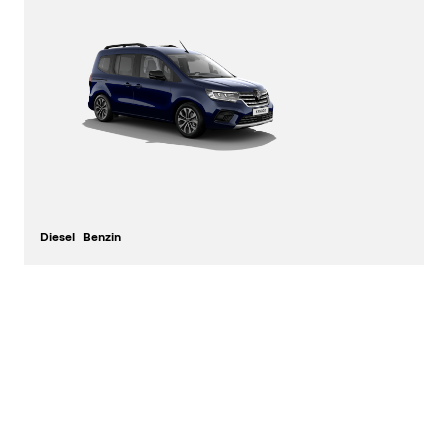
Diesel
Benzin
Sitze
Länge
5
4,49 m
entdecken
konfigurieren