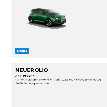
Elektro
Sitze
Länge
4
3,79 m
NEUER CLIO
ab
€ 19.990
*
entdecken
* unverb. Listenpreis exkl. Aktionen, zzgl max € 420,- (exkl. NoVA)
Auslieferungspauschale
konfigurieren