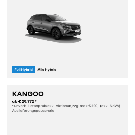
Full Hybrid
Mild Hybrid
Sitze
Länge
5
4,51 m
KANGOO
ab
€ 29.772
*
entdecken
* unverb. Listenpreis exkl. Aktionen, zzgl max € 420,- (exkl. NoVA)
Auslieferungspauschale
konfigurieren