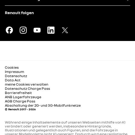
Renault folgen
Cookies
Impressum
Datenschutz
Data Act
meine Cookies verwalten
Datenschutz Charge Pass
Barrierefreiheit
ANB Lagerfahrzeuge
AGB Charge Pass
Abschaltung der 2G- und 3G-Mobilfunknetze
© Renault 2017 - 2026
Während einige Inhaltselemente auf unseren Webseiten mithilfe von KI
verändert oder generiert werden, insbesondere Hintergründe,
Illustrationen und gelegentlich auch Figuren, sind die Fahrzeuge in
unserer Modellpalette nicht KI-generiert. Dadurch wird eine realistische