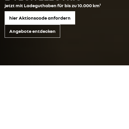
jetzt mit Ladeguthaben für bis zu 10.000 km¹
hier Aktionscode anfordern
Angebote entdecken
1) Bezieht sich auf ein
Ladeguthaben für den Charge
Pass i.H.v. € 635,-
und das Ionity-Netzwerk in Österreich
zu
0,42 €/kWh
. Angebot gültig für Privatkunden bei
Kaufvertragsabschluß eines neuen Renault 4 E-Tech
Electric vom 01.08.2026-31.08.2026.
Berechnungsbeispiel: R4 Evolution 120 PS urban range,
homologierter Stromverbrauch laut WLTP, gemischter
Zyklus 14,7 kWh/100 km – die tatsächliche Reichweite
hängt von den Fahrbedingungen ab (Straßentyp,
Fahrstil, Wetterbedingungen), Ladepreis im Ionity-
Netzwerk in Österreich
0,42 €/kWh
, Ladeguthaben
€