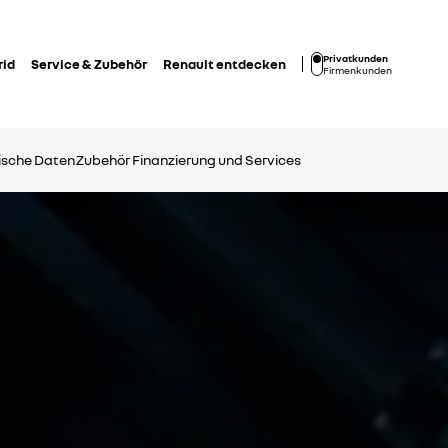
Privatkunden
rid
Service & Zubehör
Renault entdecken
Firmenkunden
ische Daten
Zubehör
Finanzierung und Services