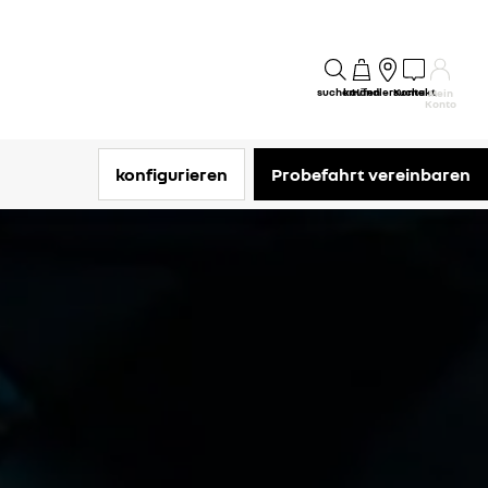
suchen
kaufen
Händlersuche
Kontakt
Mein
Konto
konfigurieren
Probefahrt vereinbaren