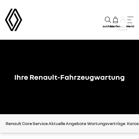
suchen
kaufen
Menü
Mein
Konto
Ihre Renault-Fahrzeugwartung
Renault Care Service
Aktuelle Angebote
Wartungsverträge
Karos