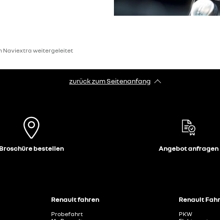
on Naviextra weitergeleitet
zurück zum Seitenanfang
Broschüre bestellen
Angebot anfragen
Renault fahren
Renault Fah
Probefahrt
PKW