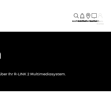
suchen
kaufen
Händlersuche
Kontakt
Mein
Konto
m
 über Ihr R-LINK 2 Multimediasystem.