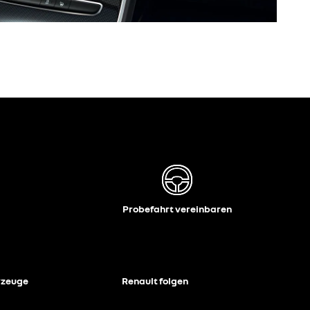
Probefahrt vereinbaren
rzeuge
Renault folgen