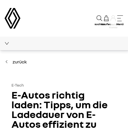
suchen
kaufen
Menü
Mein
Konto
Ratgeber
zurück
Neues von Renault
E-Tech
E-Tech
E-Autos richtig
Medienecho
laden: Tipps, um die
Ladedauer von E-
Autos effizient zu