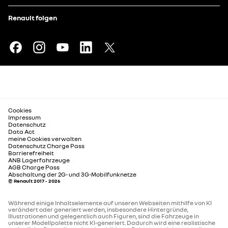
Renault folgen
Cookies
Impressum
Datenschutz
Data Act
meine Cookies verwalten
Datenschutz Charge Pass
Barrierefreiheit
ANB Lagerfahrzeuge
AGB Charge Pass
Abschaltung der 2G- und 3G-Mobilfunknetze
© Renault 2017 - 2026
Während einige Inhaltselemente auf unseren Webseiten mithilfe von KI
verändert oder generiert werden, insbesondere Hintergründe,
Illustrationen und gelegentlich auch Figuren, sind die Fahrzeuge in
unserer Modellpalette nicht KI-generiert. Dadurch wird eine realistische