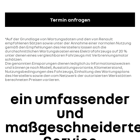
Termin anfragen
*Auf der Grundlage von Wartungsdaten und den von Renault
empfohlenen Sätzen sowie unter der Annahme einer normalen Nutzung
gemäß den Empfehlungen des Herstellers lassen sich die
durchschnittlichen Wartungskosten eines Elektrofahrzeugs auf 20 %
unter denen eines vergleichbaren Fahrzeugs mit Verbrennungsmotor
schätzen.​
Die genannten Einsparungen dienen lediglich zu Informationszwecken
und können je nach Modell, Ausstattungsvariante, Kilometerstand,
Nutzungsbedingungen des Fahrzeugs, Einhaltung des Wartungsplans
des Herstellers sowie den vom Netzwerk der autorisierten Werkstätten
berechneten Preisen variieren.
ein umfassender
und
maßgeschneidert