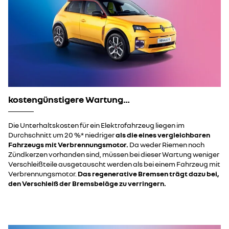
kostengünstigere Wartung…
Die Unterhaltskosten für ein Elektrofahrzeug liegen im
Durchschnitt um 20 %* niedriger
als die eines vergleichbaren
Fahrzeugs mit Verbrennungsmotor.
Da weder Riemen noch
Zündkerzen vorhanden sind, müssen bei dieser Wartung weniger
Verschleißteile ausgetauscht werden als bei einem Fahrzeug mit
Verbrennungsmotor.
Das regenerative Bremsen trägt dazu bei,
den Verschleiß der Bremsbeläge zu verringern.