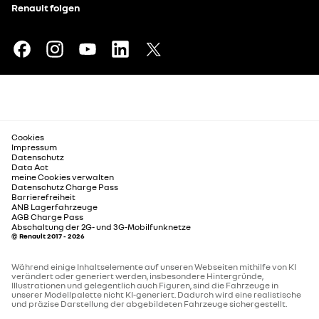
Renault folgen
Cookies
Impressum
Datenschutz
Data Act
meine Cookies verwalten
Datenschutz Charge Pass
Barrierefreiheit
ANB Lagerfahrzeuge
AGB Charge Pass
Abschaltung der 2G- und 3G-Mobilfunknetze
© Renault 2017 - 2026
Während einige Inhaltselemente auf unseren Webseiten mithilfe von KI
verändert oder generiert werden, insbesondere Hintergründe,
Illustrationen und gelegentlich auch Figuren, sind die Fahrzeuge in
unserer Modellpalette nicht KI-generiert. Dadurch wird eine realistische
und präzise Darstellung der abgebildeten Fahrzeuge sichergestellt.