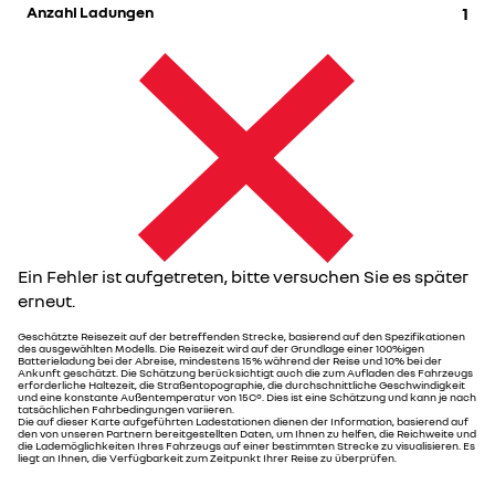
Anzahl Ladungen
1
Ein Fehler ist aufgetreten, bitte versuchen Sie es später
erneut.
Geschätzte Reisezeit auf der betreffenden Strecke, basierend auf den Spezifikationen
des ausgewählten Modells. Die Reisezeit wird auf der Grundlage einer 100%igen
Batterieladung bei der Abreise, mindestens 15% während der Reise und 10% bei der
Ankunft geschätzt. Die Schätzung berücksichtigt auch die zum Aufladen des Fahrzeugs
erforderliche Haltezeit, die Straßentopographie, die durchschnittliche Geschwindigkeit
und eine konstante Außentemperatur von 15C°. Dies ist eine Schätzung und kann je nach
tatsächlichen Fahrbedingungen variieren.
Die auf dieser Karte aufgeführten Ladestationen dienen der Information, basierend auf
den von unseren Partnern bereitgestellten Daten, um Ihnen zu helfen, die Reichweite und
die Lademöglichkeiten Ihres Fahrzeugs auf einer bestimmten Strecke zu visualisieren. Es
liegt an Ihnen, die Verfügbarkeit zum Zeitpunkt Ihrer Reise zu überprüfen.