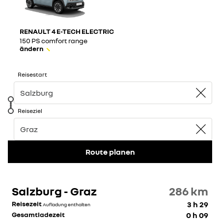
RENAULT 4 E-TECH ELECTRIC
150 PS comfort range
ändern
Reisestart
Reiseziel
Route planen
Salzburg - Graz
286
km
Reisezeit
3 h 29
Aufladung enthalten
Gesamtladezeit
0 h 09