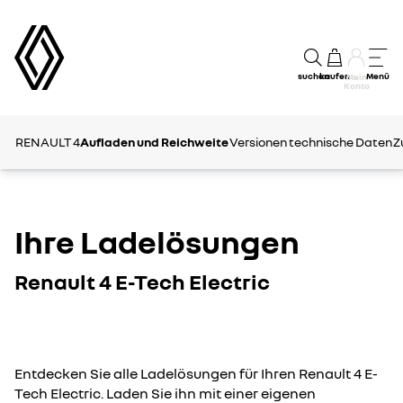
suchen
kaufen
Menü
Mein
Konto
RENAULT 4
Aufladen und Reichweite
Versionen
technische Daten
Z
Ihre Ladelösungen
Renault 4 E-Tech Electric
Entdecken Sie alle Ladelösungen für Ihren Renault 4 E-
Tech Electric. Laden Sie ihn mit einer eigenen