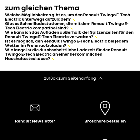
zum gleichen Thema
Welche Möglichkeiten gibt es, um den Renault Twingo E-Tech
Electric unterwegs aufzuladen?
Gibt es Schnellladestationen, die mit dem Renault Twingo E-
Tech Electric kompatibel sind?
Wie kann ich das Aufladen außerhalb der Spitzenzeiten für den
Renault Twingo E-Tech Electric verwalten?
Ist es möglich, den Renault Twingo E-Tech Electric bei jedem
Wetter im Freien aufzuladen?
Wie lange ist die durchschnittliche Ladezeit für den Renault
Twingo E-Tech Electric an einer herkömmlichen
Haushaltssteckdose?
zurück zum Seitenanfang
Renault Newsletter
Broschüre bestellen