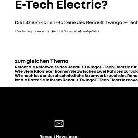
E-Tech Electric?
Die Lithium-Ionen-Batterie des Renault Twingo E-Tech 
* Die Bedingungen sind im Renault Garantieheft aufgeführt.
zum gleichen Thema
Reicht die Reichweite des Renault Twingo E-Tech Electric für
Wie viele Kilometer können Sie zwischen zwei Fahrten zurück
Wie hoch ist der durchschnittliche Stromverbrauch des Renau
Ist die Batterie in Ihrem Renault Twingo E-Tech Electric recy
Renault Newsletter