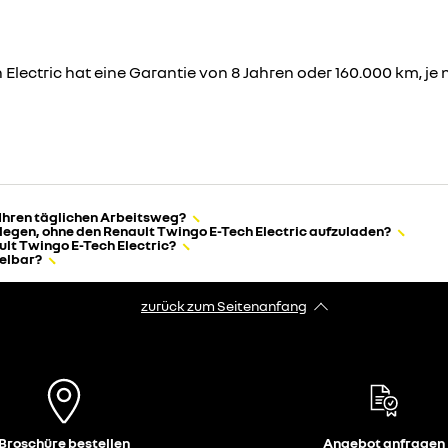
Electric hat eine Garantie von 8 Jahren oder 160.000 km, je n
 Ihren täglichen Arbeitsweg?
legen, ohne den Renault Twingo E-Tech Electric aufzuladen?
lt Twingo E-Tech Electric?
celbar?
zurück zum Seitenanfang
Broschüre bestellen
Angebot anfragen