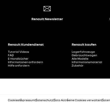
Renault Newsletter
Renault Kundendienst
Renault kaufen
Tutorial Videos
Lagerfahrzeuge
FAQ
Gebrauchtwagen
E-Handbücher
Alle Modelle
Informationen anfordern
Informationsmaterial
Hilfe anfordern
Zubehör
Cookies
Impressum
Datenschutz
Data Act
meine Cookies verwalten
Daten