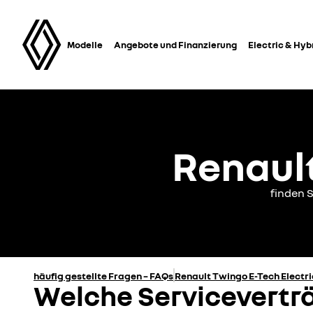
Modelle
Angebote und Finanzierung
Electric & Hyb
Renault
finden S
häufig gestellte Fragen – FAQs
Renault Twingo E-Tech Electri
Welche Serviceverträ