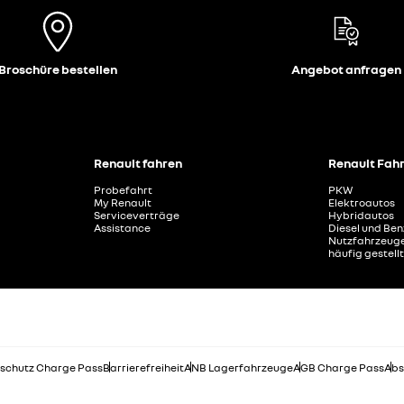
Broschüre bestellen
Angebot anfragen
Renault fahren
Renault Fah
Probefahrt
PKW
My Renault
Elektroautos
Serviceverträge
Hybridautos
Assistance
Diesel und Ben
Nutzfahrzeug
häufig gestell
schutz Charge Pass
Barrierefreiheit
ANB Lagerfahrzeuge
AGB Charge Pass
Abs