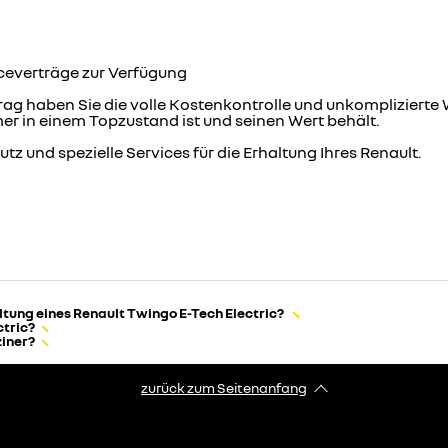
iceverträge zur Verfügung
rag haben Sie die volle Kostenkontrolle und unkompliziert
er in einem Topzustand ist und seinen Wert behält.
 und spezielle Services für die Erhaltung Ihres Renault.
altung eines Renault Twingo E-Tech Electric?
ctric?
ziner?
zurück zum Seitenanfang