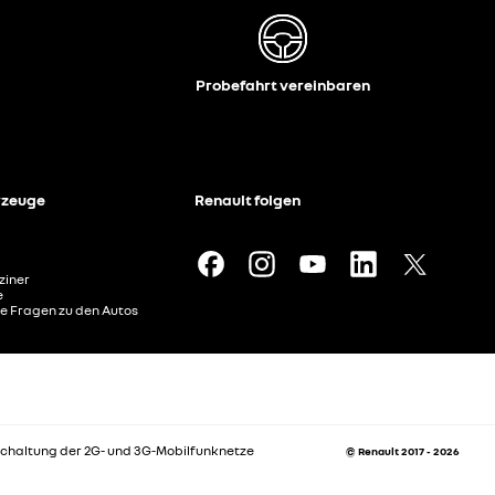
Probefahrt vereinbaren
rzeuge
Renault folgen
ziner
e
te Fragen zu den Autos
chaltung der 2G- und 3G-Mobilfunknetze
© Renault 2017 - 2026