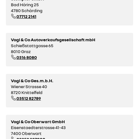
Bad Höring 25
4780 Schärding
07712 2141
Vogl & Co Autoverkaufsgesellschaft mbH
Schießstattgasse 65
8010 Graz
0316 8080
Vogl & Co Ges.m.b.H.
Wiener Strasse 40
8720 Knittelfeld
03512 82789
Vogl & Co Oberwart GmbH
Eisenstaedterstrasse 41-43
7400 Oberwart