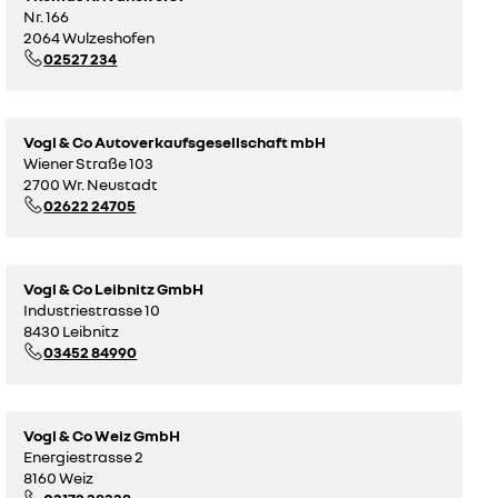
Nr. 166
2064 Wulzeshofen
02527 234
Vogl & Co Autoverkaufsgesellschaft mbH
Wiener Straße 103
2700 Wr. Neustadt
02622 24705
Vogl & Co Leibnitz GmbH
Industriestrasse 10
8430 Leibnitz
03452 84990
Vogl & Co Weiz GmbH
Energiestrasse 2
8160 Weiz