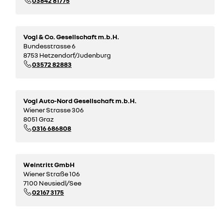
03842 81775
Vogl & Co. Gesellschaft m.b.H.
Bundesstrasse 6
8753 Hetzendorf/Judenburg
03572 82883
Vogl Auto-Nord Gesellschaft m.b.H.
Wiener Strasse 306
8051 Graz
0316 686808
Weintritt GmbH
Wiener Straße 106
7100 Neusiedl/See
02167 3175