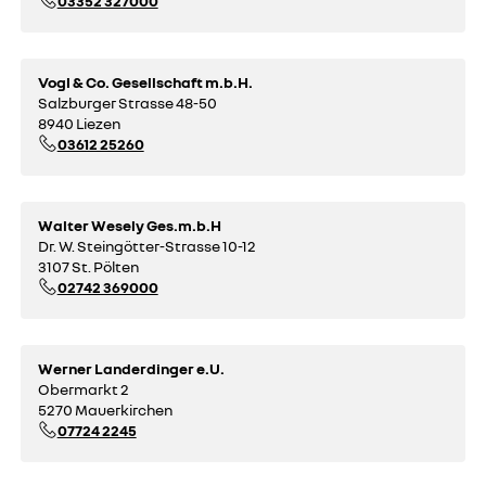
03352 327000
Vogl & Co. Gesellschaft m.b.H.
Salzburger Strasse 48-50
8940 Liezen
03612 25260
Walter Wesely Ges.m.b.H
Dr. W. Steingötter-Strasse 10-12
3107 St. Pölten
02742 369000
Werner Landerdinger e.U.
Obermarkt 2
5270 Mauerkirchen
07724 2245