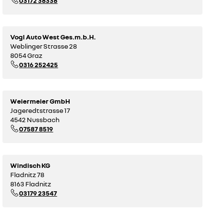
03172 38338
Vogl Auto West Ges.m.b.H.
Weblinger Strasse 28
8054 Graz
0316 252425
Weiermeier GmbH
Jageredtstrasse 17
4542 Nussbach
07587 8519
Windisch KG
Fladnitz 78
8163 Fladnitz
03179 23547