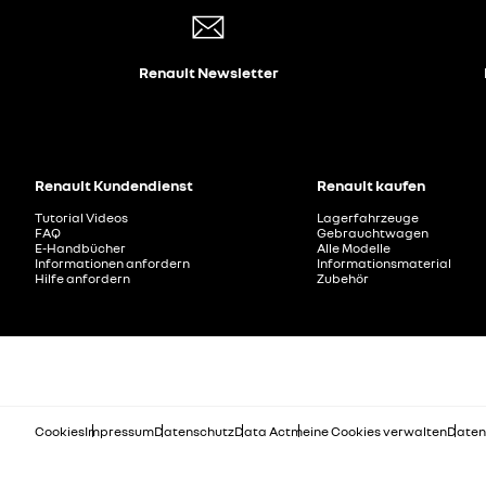
Renault Newsletter
Renault Kundendienst
Renault kaufen
Tutorial Videos
Lagerfahrzeuge
FAQ
Gebrauchtwagen
E-Handbücher
Alle Modelle
Informationen anfordern
Informationsmaterial
Hilfe anfordern
Zubehör
Cookies
Impressum
Datenschutz
Data Act
meine Cookies verwalten
Daten