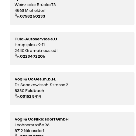
Weinzierler Brücke 73
4563 Micheldorf
07582 60233
Tula-Autoservice e.U
Hauptplatz 9-11
2440 Gramatneusiedl
02234 72206
Vogl & Co Ges.m.b.H.
Dr. Senekowitsch-Strasse 2
8330 Feldbach
03152 5414
Vogl & Co Niklasdorf GmbH
Leobnerstraße 96
8712 Niklasdorf