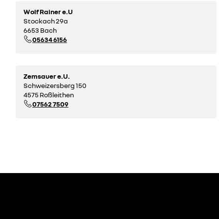
Wolf Rainer e.U
Stockach 29a
6653 Bach
05634 6156
Zemsauer e.U.
Schweizersberg 150
4575 Roßleithen
07562 7509