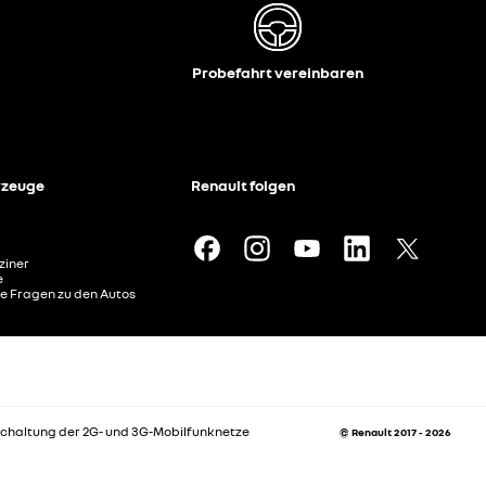
Probefahrt vereinbaren
rzeuge
Renault folgen
ziner
e
te Fragen zu den Autos
chaltung der 2G- und 3G-Mobilfunknetze
© Renault 2017 - 2026