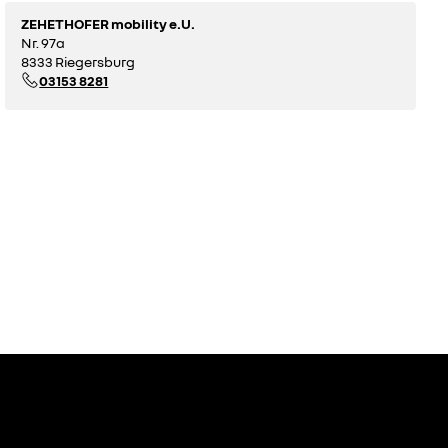
ZEHETHOFER mobility e.U.
Nr. 97a
8333 Riegersburg
03153 8281