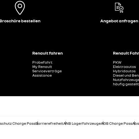
Broschüre bestellen
Angebot anfragen
Renault fahren
Renault Fah
Probefahrt
PKW
My Renault
Elektroautos
Serviceverträge
Hybridautos
Assistance
Diesel und Ben
Nutzfahrzeug
häufig gestell
schutz Charge Pass
Barrierefreiheit
ANB Lagerfahrzeuge
AGB Charge Pass
Abs