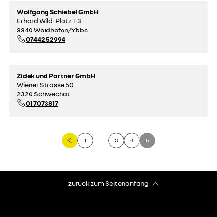
Wolfgang Schiebel GmbH
Erhard Wild-Platz 1-3
3340 Waidhofen/Ybbs
07442 52994
Zidek und Partner GmbH
Wiener Strasse 50
2320 Schwechat
01 7073817
1
...
3
4
5
zurück zum Seitenanfang