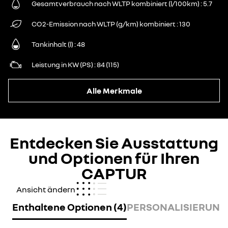
Gesamtverbrauch nach WLTP kombiniert (l/100km)
5.7
CO2-Emission nach WLTP (g/km) kombiniert
130
Tankinhalt (l)
48
Leistung in KW (PS)
84 (115)
Alle Merkmale
Entdecken Sie Ausstattung
und Optionen für Ihren
CAPTUR
Ansicht ändern
Enthaltene Optionen (4)
PERSONALISIERUNG 