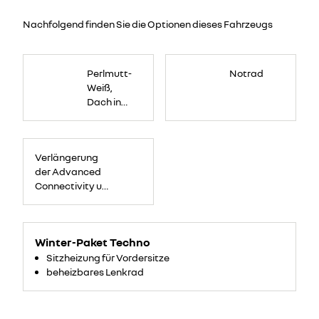
Nachfolgend finden Sie die Optionen dieses Fahrzeugs
Perlmutt-
Notrad
Weiß,
Dach in
Black-
Pearl
Verlängerung
der Advanced
Connectivity um
5 Jahre
Winter-Paket Techno
Sitzheizung für Vordersitze
beheizbares Lenkrad