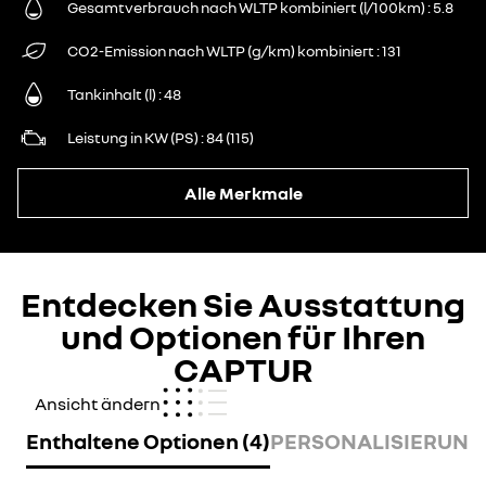
Gesamtverbrauch nach WLTP kombiniert (l/100km)
5.8
CO2-Emission nach WLTP (g/km) kombiniert
131
Tankinhalt (l)
48
Leistung in KW (PS)
84 (115)
Alle Merkmale
Entdecken Sie Ausstattung
und Optionen für Ihren
CAPTUR
Ansicht ändern
Enthaltene Optionen (4)
PERSONALISIERUNG 