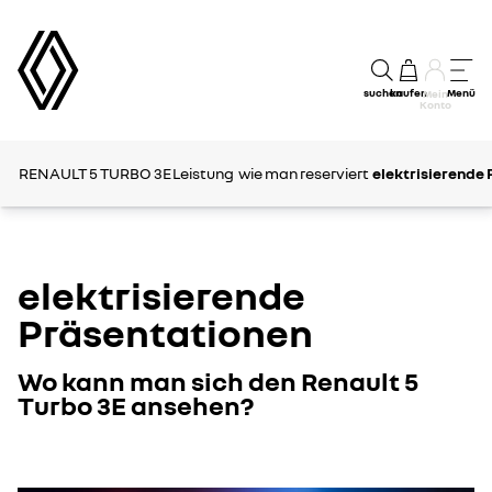
suchen
kaufen
Menü
Mein
Konto
RENAULT 5 TURBO 3E
Leistung
wie man reserviert
elektrisierende
elektrisierende
Präsentationen
Wo kann man sich den Renault 5
Turbo 3E ansehen?