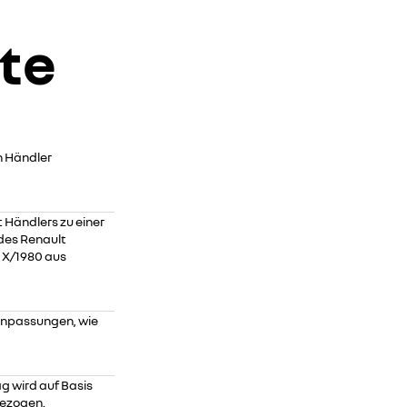
tte
n Händler
t Händlers zu einer
des Renault
 X/1980 aus
nanpassungen, wie
ag wird auf Basis
gezogen.