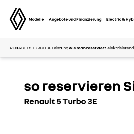
Modelle
Angebote und Finanzierung
Electric & Hyb
RENAULT 5 TURBO 3E
Leistung
wie man reserviert
elektrisieren
so reservieren S
Renault 5 Turbo 3E