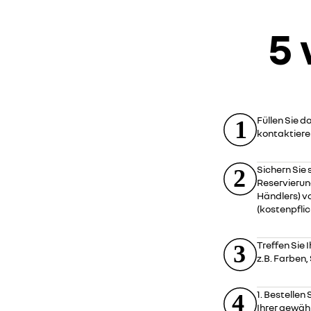
5 
Füllen Sie 
kontaktiere
Sichern Sie 
Reservierun
Händlers) v
(kostenpflic
Treffen Sie
z.B. Farben, S
1. Bestellen
Ihrer gewäh