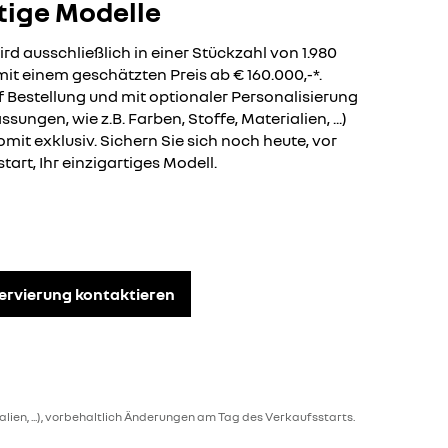
rtige Modelle
rd ausschließlich in einer Stückzahl von 1.980
it einem geschätzten Preis ab € 160.000,-*.
f Bestellung und mit optionaler Personalisierung
sungen, wie z.B. Farben, Stoffe, Materialien, ...)
somit exklusiv. Sichern Sie sich noch heute, vor
tart, Ihr einzigartiges Modell.
servierung kontaktieren
lien, ...), vorbehaltlich Änderungen am Tag des Verkaufsstarts.