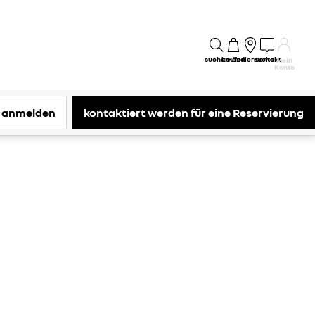
suchen
kaufen
Händlersuche
Kontakt
Mein
Konto
 anmelden
kontaktiert werden für eine Reservierung