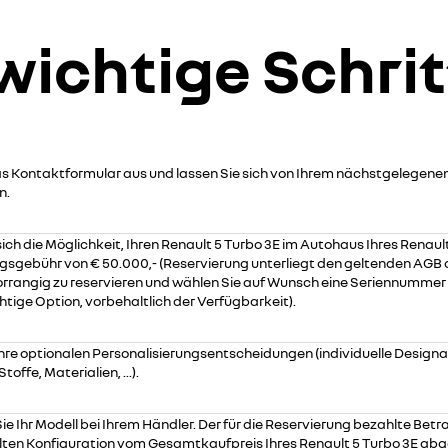
wichtige Schri
das Kontaktformular aus und lassen Sie sich von Ihrem nächstgelegene
n.
sich die Möglichkeit, Ihren Renault 5 Turbo 3E im Autohaus Ihres Renaul
gsgebühr von € 50.000,- (Reservierung unterliegt den geltenden AGB 
orrangig zu reservieren und wählen Sie auf Wunsch eine Seriennummer
htige Option, vorbehaltlich der Verfügbarkeit).
 Ihre optionalen Personalisierungsentscheidungen (individuelle Desig
toffe, Materialien, ...).
 Sie Ihr Modell bei Ihrem Händler. Der für die Reservierung bezahlte Betr
lten Konfiguration vom Gesamtkaufpreis Ihres Renault 5 Turbo 3E ab