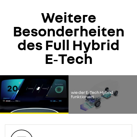
Weitere
Besonderheiten
des Full Hybrid
E‑Tech
Youtube ist deaktiviert. Um das Video ansehen zu können,
erlauben Sie Social
wie der E‑Tech Hybrid
funktioniert
alle ablehnen
alle akzeptieren