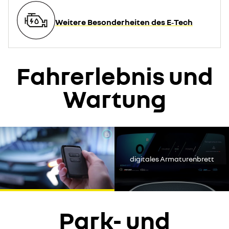
Weitere Besonderheiten des E‑Tech
Fahrerlebnis und
Wartung
Youtube ist deaktiviert. Um das Video ansehen zu können,
erlauben Sie Social
digitales Armaturenbrett
alle ablehnen
alle akzeptieren
Park- und