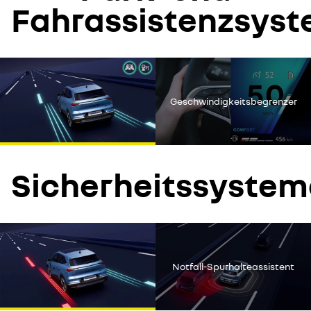
Fahrassistenzsys
Youtube ist deaktiviert. Um das Video ansehen zu können,
erlauben Sie Social
Geschwindigkeitsbegrenzer
alle ablehnen
alle akzeptieren
Sicherheitssystem
Youtube ist deaktiviert. Um das Video ansehen zu können,
erlauben Sie Social
Notfall-Spurhalteassistent
alle ablehnen
alle akzeptieren